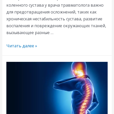
коленного сустава у врача травматолога важно
для предотвращения осложнений, таких как
хроническая нестабильность сустава, развитие
воспаления и повреждение окружающих тканей,
вызывающее разные …
Растяжение
Читать далее »
связок
коленного
сустава