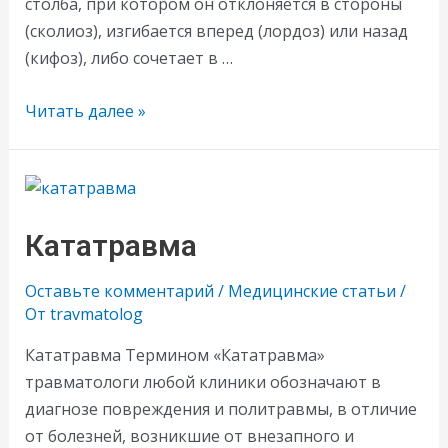
столба, при котором он отклоняется в стороны
(сколиоз), изгибается вперед (лордоз) или назад
(кифоз), либо сочетает в …
Как
Читать далее »
лечить
искривление
позвоночника
Кататравма
Оставьте комментарий
/
Медицинские статьи
/
От
travmatolog
Кататравма Термином «Кататравма»
травматологи любой клиники обозначают в
диагнозе повреждения и политравмы, в отличие
от болезней, возникшие от внезапного и