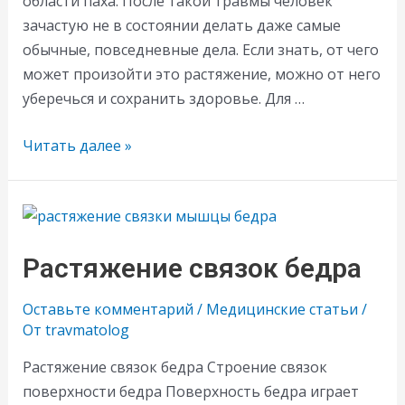
области паха. После такой травмы человек
зачастую не в состоянии делать даже самые
обычные, повседневные дела. Если знать, от чего
может произойти это растяжение, можно от него
уберечься и сохранить здоровье. Для …
Растяжение
Читать далее »
паховых
связок
Растяжение связок бедра
Оставьте комментарий
/
Медицинские статьи
/
От
travmatolog
Растяжение связок бедра Строение связок
поверхности бедра Поверхность бедра играет