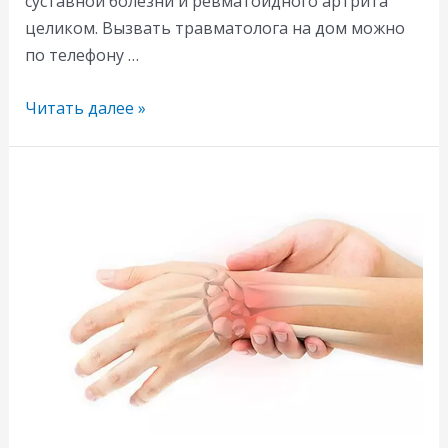
суставной болезни и ревматоидного артрита
целиком. Вызвать травматолога на дом можно
по телефону …
Как
Читать далее »
лечить
ревматоидный
артрит